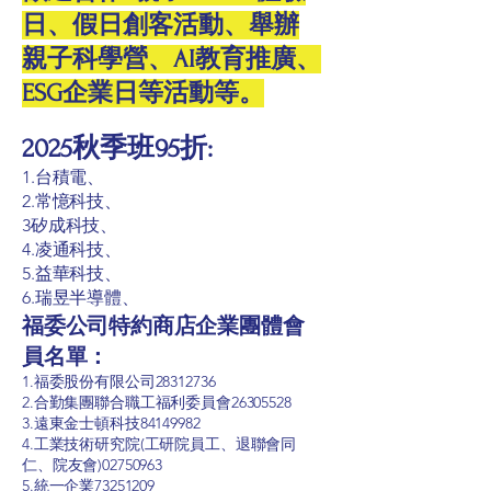
日、假日創客活動、舉辦
親子科學營、AI教育推廣、
ESG企業日等活動等。
2025秋季班95折:
1.台積電、
2.常憶科技、
3矽成科技、
4.凌通科技、
5.益華科技、
6.瑞昱半導體、
福委公司特約商店企業團體會
員名單：
1.福委股份有限公司28312736
2.合勤集團聯合職工福利委員會26305528
3.遠東金士頓科技84149982
4.工業技術研究院(工研院員工、退聯會同
仁、院友會)02750963
5.統一企業73251209