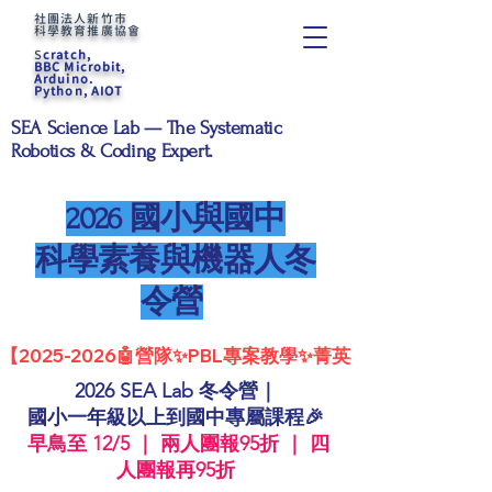
社團法人新竹市
科學教育推廣協會
S
cratch,
BBC Microbit,
Arduino.
Python, AIOT
SEA Science Lab — The Systematic
Robotics & Coding Expert.
2026 國小與國中
​科學素養與機器人冬
令營
【2025-2026🤖營隊✨PBL專案教學✨菁英小班🔥 STEAM
2026 SEA Lab 冬令營｜
國小一年級以上到國中專屬課程🎉
早鳥至 12/5 ｜ 兩人團報95折 ｜ 四
人團報再95折