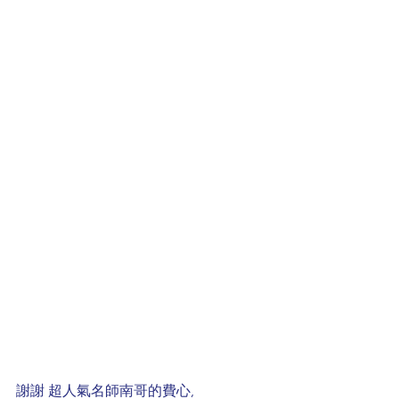
謝謝 超人氣名師南哥的費心, 