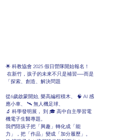
🌟 科教協會 2025 假日營隊開始報名！
 在新竹，孩子的未來不只是補習──而是
「探索、創造、解決問題 
從6歲啟蒙開始, 樂高編程積木、 🧠 AI 感
應小車、 🛰️ 無人機足球、 
🔬 科學發明展， 到 🎓 高中自主學習電
機電子生醫專題。 
我們陪孩子把「興趣」轉化成「能
力」，把「作品」變成「加分履歷」。 