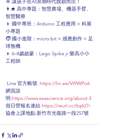
🎯 讓孩子在AI浪潮時代脫穎而出！ 
👩‍🎓 高中專題：智慧農場、機器手臂、
智慧醫療 
👦 國中專班：Arduino 工程應用 × 科展
小專題 
🧒 國小進階：micro:bit × 感應創作 × 足
球無機 
👦 6–8歲啟蒙：Lego Spike jr 樂高小小
工程師
 Line 官方帳號: 
https://lin.ee/Vt9WPo6
網頁說
明:
https://www.seascience.org/about-3
假日營報名連結 
https://reurl.cc/6q627r
協會上課地點:新竹市光復路一段257號