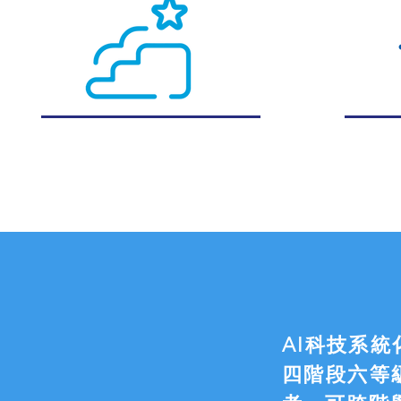
AI科技系
四階段六等