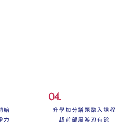
04.
開始
升學加分議題融入課程
爭力
​超前部屬游刃有餘