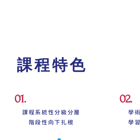
​課程特色
01.
02.
課程系統性分級分層
學
​階段性向下扎根
​學