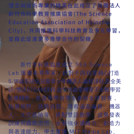
理念與技術專業的精英在此成立了社團法人
新竹市科學教育推廣協會(The Science
Education Association of Hsinchu
City)，共同推廣科學科技教育及多元學習，
並藉此促進更多產學合作的契機。
新竹市科教協會成立 SEA Science
Lab 匯聚各界專家，針對不同程度
精心打造
5-18歲系統化兒童青少年機器人編程課程,及全美
語/雙語STEAM課程,從5-18歲電機電子生醫學習
計畫輔導
，更進而帶領學生參與全球競賽，
拓展視野、挑戰自我。課程涵蓋編程、機器
人、太空探險等，搭配雙語教學、成果發表
訓練與國際證照，全面強化邏輯力、創造力
與表達能力。學生屢獲 MIT Media Lab、