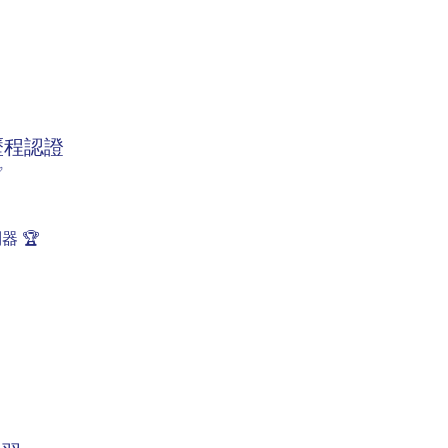
歷程認證
✅
器 🏆