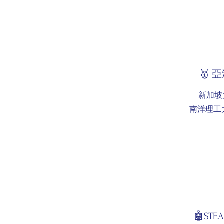
🥇 
新加坡大學
南洋理工大學 
🤖ST