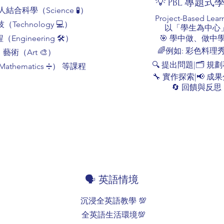
💡 PBL 專題式
器人
結合科學（Science 🧪）
Project-Based Lear
（Technology 💻）
以「學生為中心
（Engineering 🛠️）
🎯 學中做、做中
🌈例如: 彩色料理秀
藝術（Art 🎨）
🔍 提出問題|🗂️ 規
athematics ➗） 等課程
🔧 實作探索|📢 成果
🔄 回饋與反思
🗣️ 英語情境
沉浸全英語教學 💯
全英語生活環境💯