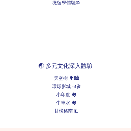
微留學體驗💯
🌏 多元文化深入體驗
天空樹 🌳🏙️
環球影城 🎢🎬
小印度 🏘️
牛車水 🏘️
甘榜格南 🕌