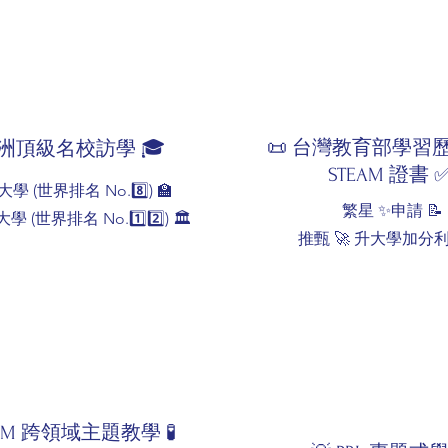
📜 台灣教育部學習
亞洲頂級名校訪學 🎓
STEAM 證書 
 (世界排名 No.8️⃣) 🏫
繁星 ✨申請 📝
(世界排名 No.1️⃣2️⃣) 🏛️
推甄 🚀 升大學加分利
EAM 跨領域主題教學 🧪