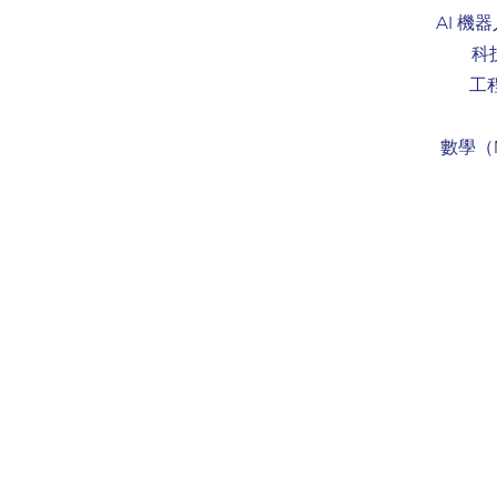
AI 機
科技
工程
數學（M